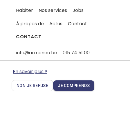
Habiter
Nos services
Jobs
À propos de
Actus
Contact
CONTACT
info@armonea.be
015 74 51 00
Quelque chose à signaler - Plaintes
En savoir plus ?
NON JE REFUSE
JE COMPRENDS
Privacy policy
Cookies
Disclaimer
FAQ
Wedoxa