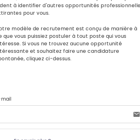
ident à identifier d'autres opportunités professionnell
ttirantes pour vous.
otre modèle de recrutement est conçu de manière à
e que vous puissiez postuler à tout poste qui vous
ntéresse. Si vous ne trouvez aucune opportunité
ntéressante et souhaitez faire une candidature
pontanée, cliquez ci-dessus.
-mail
ot de passe